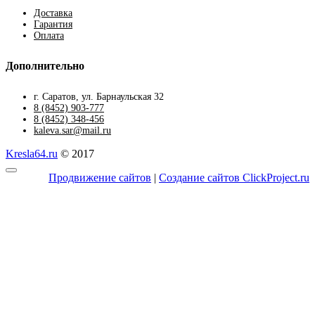
Доставка
Гарантия
Оплата
Дополнительно
г. Саратов, ул. Барнаульская 32
8 (8452) 903-777
8 (8452) 348-456
kaleva.sar@mail.ru
Kresla64.ru
© 2017
Продвижение сайтов
|
Создание сайтов ClickProject.ru